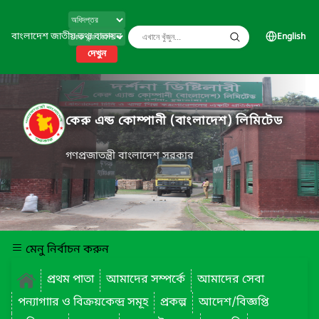
বাংলাদেশ জাতীয় তথ্য বাতায়ন
English
দেখুন
কেরু এন্ড কোম্পানী (বাংলাদেশ) লিমিটেড
গণপ্রজাতন্ত্রী বাংলাদেশ সরকার
মেনু নির্বাচন করুন
প্রথম পাতা
আমাদের সম্পর্কে
আমাদের সেবা
পন্যাগাার ও বিক্রয়কেন্দ্র সমূহ
প্রকল্প
আদেশ/বিজ্ঞপ্তি